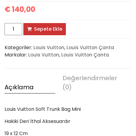
€
140,00
Louis
Sepete Ekle
Vuitton
Soft
Kategoriler:
,
Louis Vuitton
Louis Vuitton Çanta
Trunk
Markalar:
,
Louis Vuitton
Louis Vuitton Çanta
Bag
Mini
adet
Değerlendirmeler
Açıklama
(0)
Louis Vuitton Soft Trunk Bag Mini
Hakiki Deri İthal Aksesuardır
19 x 12 Cm