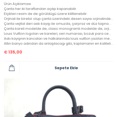
Ürün Açıklaması
Çanta her iki taraftandan açılıp kapanabilir.
Elçikleri resim de de görüldügü üzere kilitlenebilir.
Orjinali ile birebir olup çanta üzerindeki desen sayısı orjinalinde ki ile aynıdır.
Çanta vejital deri askı kayışı ile omuzda, çarpraz ve düz taşınabilir.
Çanta kareli modelde de, clasic monogramlı modelde de, orjinalinde ki kare sayısı ile çantamızdaki kare sayıları eşittir.
Louıs Vuitton logoları ve kareleri, seri numarası, bozuk para cebi ile birebir aynıdır.
Askı kayışının kancaları ve halkalarında louis vuitton yazıları mevcuttur ve metal aksamları altın banyodur.
Altın banyo adından da anlaşılacagı gibi, kaplamanın en kaliteli olanıdır. Ömürlüktür, kararma yapmaz.
€
135,00
Sepete Ekle