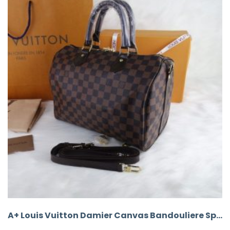
A+ Louis Vuitton Damier Canvas Bandouliere Speedy 30’Luk Vejital Deri