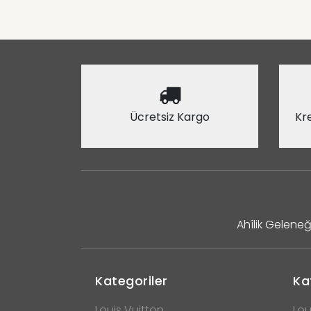
Ücretsiz Kargo
Kre
Ahîlik Geleneğ
Kategoriler
Ka
Louis Vuitton
Lou