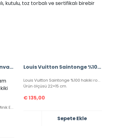
kutulu, toz torbalı ve sertifikalı birebir
Louis Vuitton Damier Canvas Alma %100 Hakiki Vejital Deri (CRL 674)
Louis Vuitton Saintonge %100 Hakiki Roys Deri,
ram
Louis Vuitton Saintonge %100 hakiki roys deri, ithal aksesuar takımı, ithal kumaş, simetrik kesim, seri numaralı, kutulu, toz torbalı ve sertifikalı olarak gönderilecektir.
Ürün ölçüsü 22×15 cm.
iki
€
135,00
Ürün Toz Torbası, Zarfı, Kartı Ve Minik El Kitapçığı İle Birlikte Gönderilecektir.
Sepete Ekle