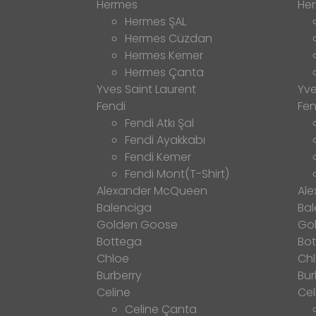
Hermes
He
Hermes ŞAL
Hermes Cüzdan
Hermes Kemer
Hermes Çanta
Yves Saint Laurent
Yve
Fendi
Fen
Fendi Atkı Şal
Fendi Ayakkabı
Fendi Kemer
Fendi Mont(T-Shirt)
Alexander McQueen
Al
Balenciga
Bal
Golden Goose
Go
Bottega
Bo
Chloe
Ch
Burberry
Bur
Celine
Cel
Celine Çanta