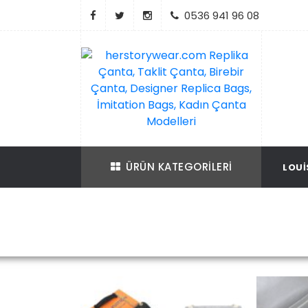
İçeriği
0536 941 96 08
Geç
Replika Çanta, Birebir Çanta, Taklit Çan
herstorywear.com Replika Çanta, Takli
Çanta, Birebir Çanta, Designer Replica B
Replica Bags, İmitation Bags
ÜRÜN KATEGORILERI
LOUI
İmitation Bags, Kadın Çanta Modelleri
Ana Sayfa
Louis Vu