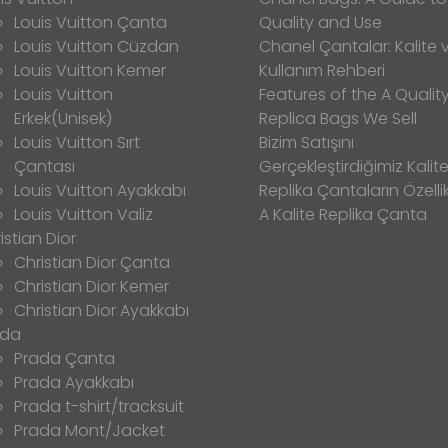
Louis Vuitton Çanta
Quality and Use
Louis Vuitton Cüzdan
Chanel Çantalar: Kalite 
Louis Vuitton Kemer
Kullanım Rehberi
Louis Vuitton
Features of the A Qualit
Erkek(Unisek)
Replica Bags We Sell
Louis Vuitton Sırt
Bizim Satışını
Çantası
Gerçekleştirdiğimiz Kalitel
Louis Vuitton Ayakkabı
Replika Çantaların Özellik
Louis Vuitton Valiz
A Kalite Replika Çanta
istian Dior
Christian Dior Çanta
Christian Dior Kemer
Christian Dior Ayakkabı
ada
Prada Çanta
Prada Ayakkabı
Prada t-shirt/tracksuit
Prada Mont/Jacket