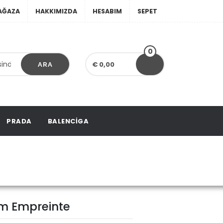
AĞAZA
HAKKIMIZDA
HESABIM
SEPET
0
€ 0,00
ARA
PRADA
BALENCIGA
 Empreinte
Pm Empreinte