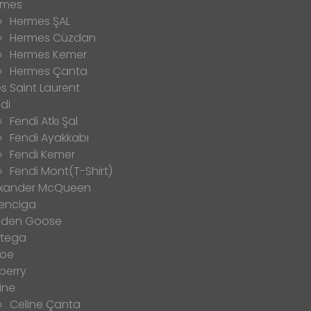
rmes
Hermes ŞAL
Hermes Cüzdan
Hermes Kemer
Hermes Çanta
s Saint Laurent
di
Fendi Atkı Şal
Fendi Ayakkabı
Fendi Kemer
Fendi Mont(T-Shirt)
exander McQueen
enciga
lden Goose
ttega
loe
berry
ine
Celine Çanta