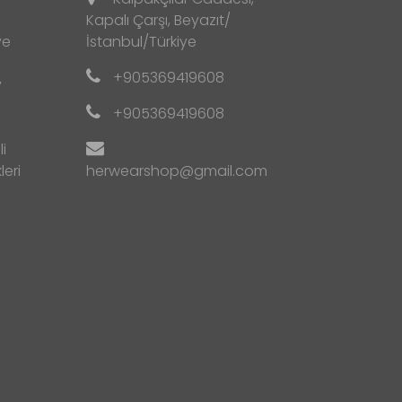
Kapalı Çarşı, Beyazıt/
ve
İstanbul/Türkiye
+905369419608
y
+905369419608
i
leri
herwearshop@gmail.com