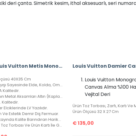
deri çanta. Simetrik kesim, ithal aksesuarlı, seri numaralı, 
A+ Louis Vuitton Metis Monogram Hobo Shoulder Bag CRL327
lçüsü 40X35 Cm
Louis Vuitton Monog
Askı Kayışı Sayesinde Elde, Kolda, Omuzda Çarpraz Ve Düz Taşınabilir.
Canvas Alma %100 Hak
 Kalitedir.
Vejital Deri
Çantanın Metal Aksamları Altın (Kaplama) Diye Tabir Edilen Altın Banyodur, Yıllarca Kararma Yapmaz.
1. Kalitedir.
 Elciklerinde LV Yazılıdır.
Ürün Ölçüsü 32 X 27 Cm
 Ve Estetik Demir Diş Fermuar.
Her Detayında Kalite Barındıran Harika Bir Çanta, 4 Mevsim Kullanılabilir.
€
135,00
Kutusu, Toz Torbası Ve Ürün Kartı İle Gönderilir. Vejital Deridir.