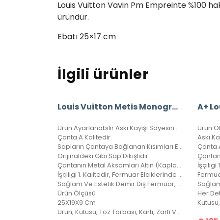
Louis Vuitton Vavin Pm Empreinte %100 hakiki 
üründür.
Ebatı 25×17 cm
İlgili ürünler
Louis Vuitton Metis Monogram Canvas
Ürün Ayarlanabilir Askı Kayışı Sayesinde İster Elde-Kolda İster Omuzda Çarpraz Ve Düz Taşınabilir.
Ürün Ö
Çanta A Kalitedir.
Sapların Çantaya Bağlanan Kısımları El Örgüsü Dikişlidir.
Çanta A
Orijinaldeki Gibi Sap Dikişlidir.
Çantanın Metal Aksamları Altın (Kaplama) Diye Tabir Edilen Altın Banyodur, Yıllarca Kararma Yapmaz.
İşçiligi 
İşçiligi 1. Kalitedir, Fermuar Elciklerinde LV Yazılıdır.
Fermuar
Sağlam Ve Estetik Demir Diş Fermuar, Her Detayında Kalite Barındıran Harika Bir Çanta, 4 Mevsim Kullanılabilir.
Sağlam
Ürün Ölçüsü
25X19X9 Cm
Ürün; Kutusu, Toz Torbası, Kartı, Zarfı Ve Minik El Kitapçığı İle Birlikte Gönderilecektir.