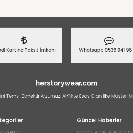
di Kartına Taksit İmkanı
Whatsapp 0536 941 96
herstorywear.com
ini Temsil Etmektir Arzumuz. Ahîlikte Esas Olan İlke Müşteri 
tegoriler
Güncel Haberler
is Vuitton
Chanel Bags: A Guide to