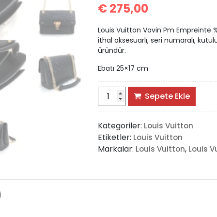
€
275,00
Louis Vuitton Vavin Pm Empreinte %1
ithal aksesuarlı, seri numaralı, kutulu,
üründür.
Ebatı 25×17 cm
Louis
Sepete Ekle
Vuitton
Vavin
Kategoriler:
Louis Vuitton
Pm
Etiketler:
Louis Vuitton
Empreinte
Markalar:
,
Louis Vuitton
Louis V
adet
)