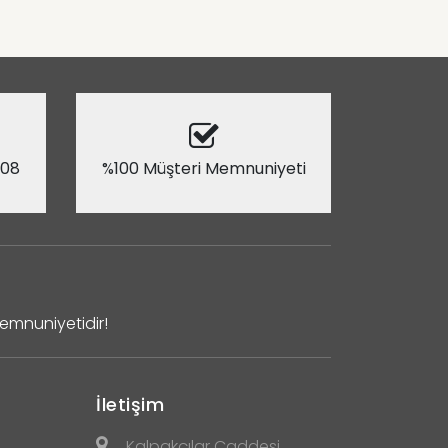
 08
%100 Müşteri Memnuniyeti
Memnuniyetidir!
İletişim
Kalpakçılar Caddesi,