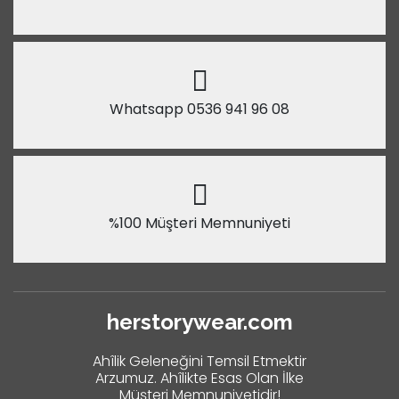
Whatsapp 0536 941 96 08
%100 Müşteri Memnuniyeti
herstorywear.com
Ahîlik Geleneğini Temsil Etmektir
Arzumuz. Ahîlikte Esas Olan İlke
Müşteri Memnuniyetidir!