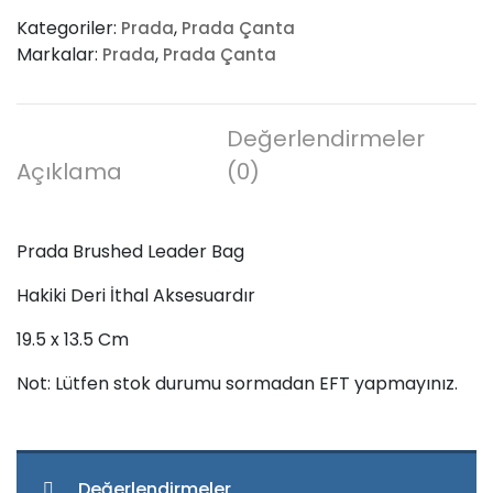
Leader
Kategoriler:
,
Prada
Prada Çanta
Bag
Markalar:
,
Prada
Prada Çanta
adet
Değerlendirmeler
Açıklama
(0)
Prada Brushed Leader Bag
Hakiki Deri İthal Aksesuardır
19.5 x 13.5 Cm
Not: Lütfen stok durumu sormadan EFT yapmayınız.
Değerlendirmeler