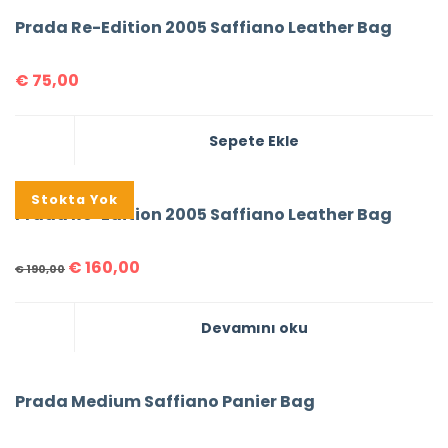
Prada Re-Edition 2005 Saffiano Leather Bag
€
75,00
Sepete Ekle
%16
Stokta Yok
Prada Re-Edition 2005 Saffiano Leather Bag
€
160,00
€
190,00
Devamını oku
Prada Medium Saffiano Panier Bag