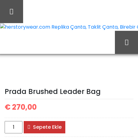
İçeriği
Geç
herstorywear.com Replika Çanta, Taklit Çanta, Birebir Ça
Prada
Ana Sayfa
Prada
Prada Çanta
Brushed Leader Bag
Prada Brushed Leader Bag
€
270,00
Prada
Sepete Ekle
Brushed