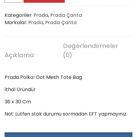
Polka-
Dot
Kategoriler:
,
Prada
Prada Çanta
Mesh
Markalar:
,
Prada
Prada Çanta
Tote
Bag
adet
Değerlendirmeler
Açıklama
(0)
Prada Polka-Dot Mesh Tote Bag
İthal Üründür
36 x 30 Cm
Not: Lütfen stok durumu sormadan EFT yapmayınız.