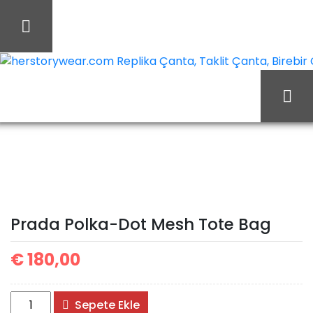
İçeriği
Geç
herstorywear.com Replika Çanta, Taklit Çanta, Birebir Ça
Prada
Ana Sayfa
Prada
Prada Çanta
Polka-Dot Mesh Tote Bag
Prada Polka-Dot Mesh Tote Bag
€
180,00
Prada
Sepete Ekle