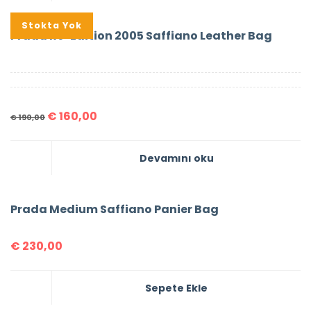
%16
Stokta Yok
Prada Re-Edition 2005 Saffiano Leather Bag
€
160,00
€
190,00
Devamını oku
Prada Medium Saffiano Panier Bag
€
230,00
Sepete Ekle