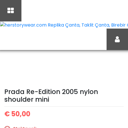
İçeriği
Geç
herstorywear.com Replika Çanta, Taklit Çanta, Birebir Ça
Prada
Ana Sayfa
Prada
Prada Çanta
Re-Edition 2005 nylon
shoulder mini
Prada Re-Edition 2005 nylon
shoulder mini
€
50,00