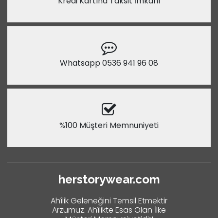
Kredi Kartına Taksit İmkanı
Whatsapp 0536 941 96 08
%100 Müşteri Memnuniyeti
herstorywear.com
Ahîlik Geleneğini Temsil Etmektir
Arzumuz. Ahîlikte Esas Olan İlke