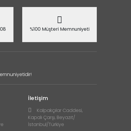
 08
%100 Müşteri Memnuniyeti
Memnuniyetidir!
İletişim
Kalpakçılar Caddesi,
Kapalı Çarşı, Beyazıt/
ve
İstanbul/Türkiye