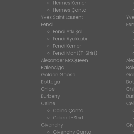
Hermes Kemer
Hermes Çanta
Yves Saint Laurent
Yve
Fendi
Fen
Fendi Atkı Şal
Fendi Ayakkabı
Fendi Kemer
Fendi Mont(T-Shirt)
Alexander McQueen
Al
Balenciga
Bal
Golden Goose
Go
Bottega
Bo
Chloe
Ch
Burberry
Bur
Celine
Cel
Celine Çanta
Celine T-Shirt
Givenchy
Gi
Givenchy Çanta