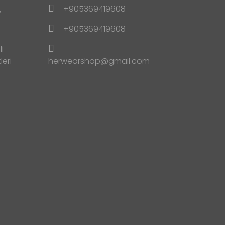
+905369419608
y
+905369419608
i
leri
herwearshop@gmail.com