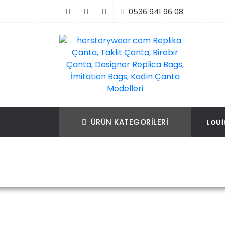
İçeriği
0536 941 96 08
Geç
Replika Çanta, Birebir Çanta, Taklit Çan
herstorywear.com Replika Çanta, Takli
Çanta, Birebir Çanta, Designer Replica B
Replica Bags, İmitation Bags
ÜRÜN KATEGORILERI
LOUI
İmitation Bags, Kadın Çanta Modelleri
Ana Sayfa
Pra