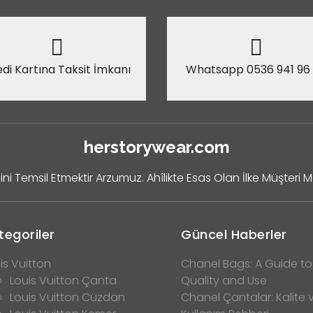
di Kartına Taksit İmkanı
Whatsapp 0536 941 96
herstorywear.com
ini Temsil Etmektir Arzumuz. Ahîlikte Esas Olan İlke Müşteri 
tegoriler
Güncel Haberler
is Vuitton
Chanel Bags: A Guide to
Louis Vuitton Çanta
Quality and Use
Louis Vuitton Cüzdan
Chanel Çantalar: Kalite 