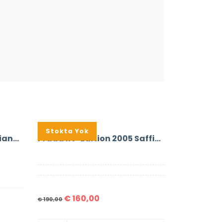
%16
Stokta Yok
Prada Symbole Bag Saffiano Leather
Prada Re-Edition 2005 Saffiano Leather Bag
€
160,00
€
190,00