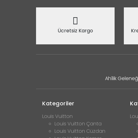
Ücretsiz Kargo
Kre
Ahîlik Geleneğ
Kategoriler
Ka
Louis Vuitton
Lou
Louis Vuitton Çanta
Louis Vuitton Cüzdan