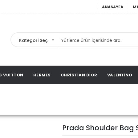
ANASAYFA
M
Kategori Seç
ta,
t
ags,
S VUITTON
HERMES
CHRISTIAN DIOR
VALENTINO
Prada Shoulder B
da
Prada Çanta
Prada Shoulder Bag 