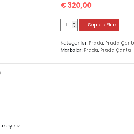
€
320,00
Prada
Sepete Ekle
Shoulder
Bag
Kategoriler:
,
Prada
Prada Çant
Small
Markalar:
,
Prada
Prada Çanta
adet
)
pmayınız.