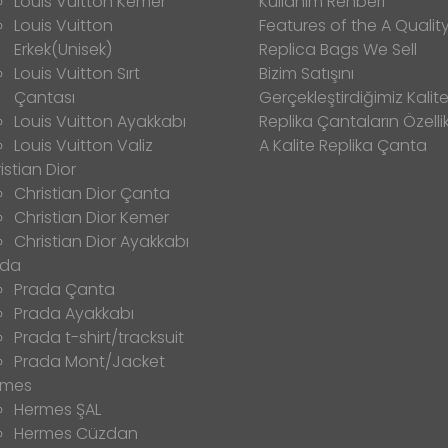
Louis Vuitton Kemer
Kullanım Rehberi
Louis Vuitton
Features of the A Qualit
Erkek(Unisek)
Replica Bags We Sell
Louis Vuitton Sırt
Bizim Satışını
Çantası
Gerçekleştirdiğimiz Kalitel
Louis Vuitton Ayakkabı
Replika Çantaların Özellik
Louis Vuitton Valiz
A Kalite Replika Çanta
istian Dior
Christian Dior Çanta
Christian Dior Kemer
Christian Dior Ayakkabı
ada
Prada Çanta
Prada Ayakkabı
Prada t-shirt/tracksuit
Prada Mont/Jacket
rmes
Hermes ŞAL
Hermes Cüzdan