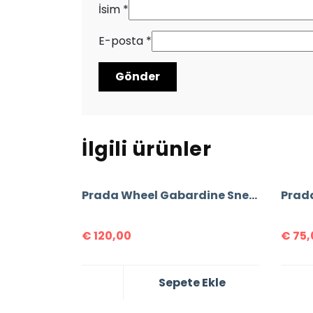
İsim
*
E-posta
*
İlgili ürünler
Prada Wheel Gabardine Sneakers
€
120,00
€
75,
Sepete Ekle