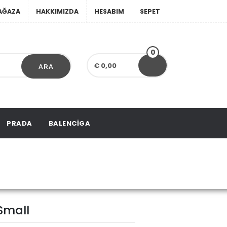
AĞAZA
HAKKIMIZDA
HESABIM
SEPET
0
€ 0,00
ARA
PRADA
BALENCIGA
ag Small
Small