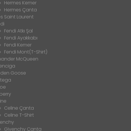
Hermes Kemer
Hermes Çanta
s Saint Laurent
di
Fendi Atkı Şal
Fendi Ayakkabı
Fendi Kemer
Fendi Mont(T-Shirt)
exander McQueen
enciga
lden Goose
ttega
loe
berry
ine
Celine Çanta
Celine T-Shirt
venchy
Givenchy Çanta