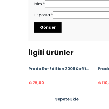
İsim
*
E-posta
*
İlgili ürünler
Prada Re-Edition 2005 Saffiano Leather Bag
€
75,00
€
110
Sepete Ekle