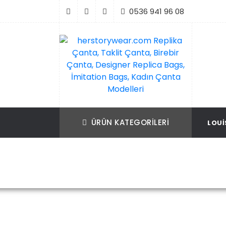
İçeriği
0536 941 96 08
Geç
Replika Çanta, Birebir Çanta, Taklit Çan
herstorywear.com Replika Çanta, Takli
Çanta, Birebir Çanta, Designer Replica B
Replica Bags, İmitation Bags
ÜRÜN KATEGORILERI
LOUI
İmitation Bags, Kadın Çanta Modelleri
Ana Sayfa
Pr