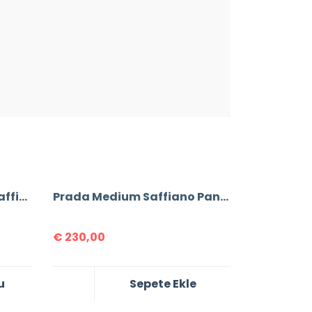
Prada Re-Edition 2005 Saffiano Leather Bag
Prada Medium Saffiano Panier Bag
€
230,00
u
Sepete Ekle