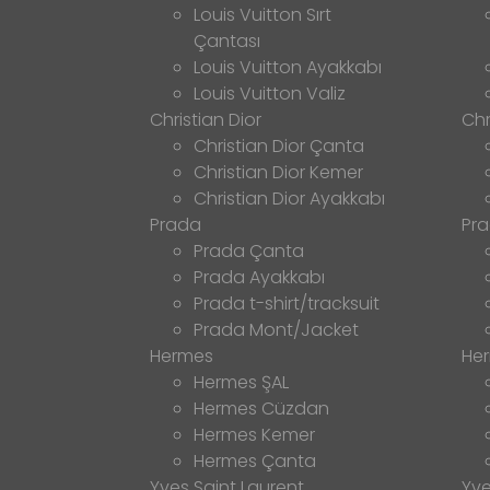
Louis Vuitton Sırt
Çantası
Louis Vuitton Ayakkabı
Louis Vuitton Valiz
Christian Dior
Chr
Christian Dior Çanta
Christian Dior Kemer
Christian Dior Ayakkabı
Prada
Pr
Prada Çanta
Prada Ayakkabı
Prada t-shirt/tracksuit
Prada Mont/Jacket
Hermes
He
Hermes ŞAL
Hermes Cüzdan
Hermes Kemer
Hermes Çanta
Yves Saint Laurent
Yve