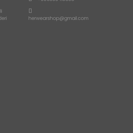
i
leri
herwearshop@gmail.com