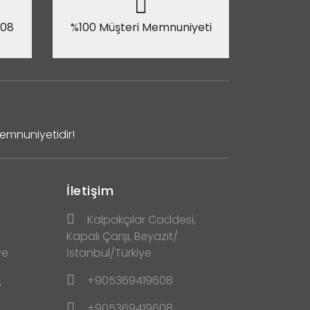
 08
%100 Müşteri Memnuniyeti
Memnuniyetidir!
İletişim
Kalpakçılar Caddesi,
Kapalı Çarşı, Beyazıt/
ve
İstanbul/Türkiye
+905369419608
y
+905369419608