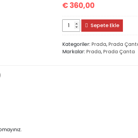
€
360,00
Prada
Sepete Ekle
Shoulder
Tote
Kategoriler:
,
Prada
Prada Çant
Bag
Markalar:
,
Prada
Prada Çanta
adet
)
pmayınız.