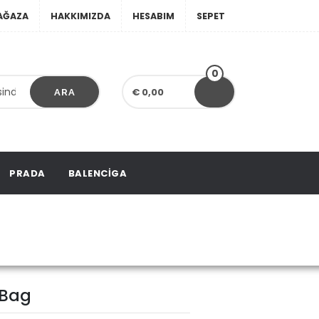
AĞAZA
HAKKIMIZDA
HESABIM
SEPET
0
€ 0,00
ARA
PRADA
BALENCIGA
Tote Bag
 Bag