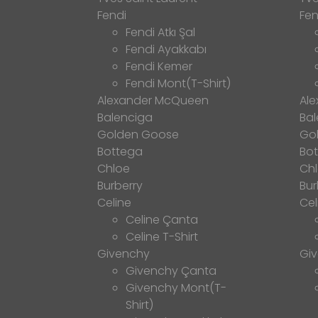
Fendi
Fen
Fendi Atkı Şal
Fendi Ayakkabı
Fendi Kemer
Fendi Mont(T-Shirt)
Alexander McQueen
Al
Balenciga
Bal
Golden Goose
Go
Bottega
Bo
Chloe
Ch
Burberry
Bur
Celine
Cel
Celine Çanta
Celine T-Shirt
Givenchy
Gi
Givenchy Çanta
Givenchy Mont(T-
Shirt)