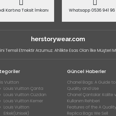
di Kartına Taksit İmkanı
Whatsapp 0536 941 96
herstorywear.com
ini Temsil Etmektir Arzumuz. Ahîlikte Esas Olan İlke Müşteri 
tegoriler
Güncel Haberler
is Vuitton
Chanel Bags: A Guide to
Louis Vuitton Çanta
Quality and Use
Louis Vuitton Cüzdan
Chanel Çantalar: Kalite 
Louis Vuitton Kemer
Kullanım Rehberi
Louis Vuitton
Features of the A Qualit
Erkek(Unisek)
Replica Bags We Sell