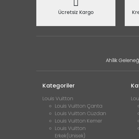
Ücretsiz Kargo
Kre
Ahîlik Geleneğ
Kategoriler
Ka
Louis Vuitton
Lou
Louis Vuitton Çanta
Louis Vuitton Cüzdan
Louis Vuitton Kemer
Louis Vuitton
Erkek(Unisek)