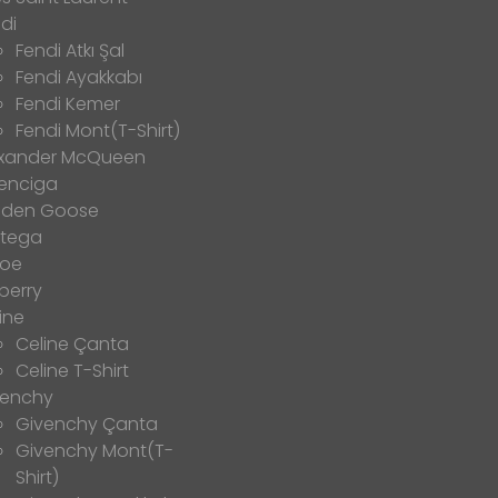
di
Fendi Atkı Şal
Fendi Ayakkabı
Fendi Kemer
Fendi Mont(T-Shirt)
exander McQueen
enciga
lden Goose
ttega
loe
berry
ine
Celine Çanta
Celine T-Shirt
venchy
Givenchy Çanta
Givenchy Mont(T-
Shirt)