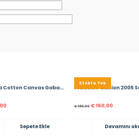
%16
Stokta Yok
Prada Cotton Canvas Gabardine Sneakers
,00
€
160,00
€
190,00
Sepete Ekle
Devamını ok