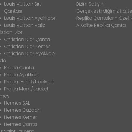
Louis Vuitton Sırt
Bizim Satışını
Çantası
Gerçekleştirdiğimiz Kalitel
Louis Vuitton Ayakkabı
Replika Çantaların Özellik
Louis Vuitton Valiz
A Kalite Replika Çanta
istian Dior
Christian Dior Çanta
Christian Dior Kemer
Christian Dior Ayakkabı
ada
Prada Çanta
Prada Ayakkabı
Prada t-shirt/tracksuit
Prada Mont/Jacket
rmes
Hermes ŞAL
Hermes Cüzdan
Hermes Kemer
Hermes Çanta
s Saint Laurent