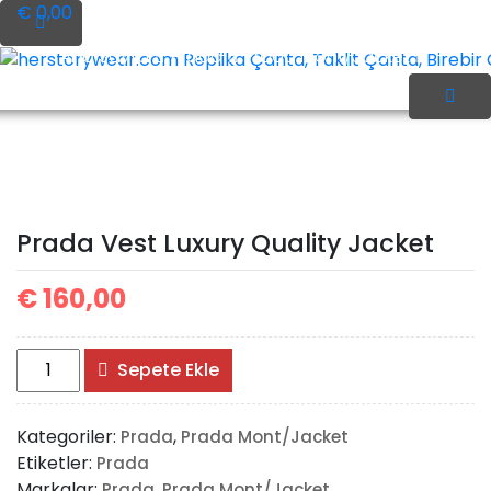
İçeriği
€ 0,00
Geç
Ana Sayfa
Prada
Prada Mont/Jacket
herstorywear.com Replika Çanta, Taklit Çanta, Birebir Ça
Prada Vest Luxury
Prada Vest Luxury Quality Jacket
Quality Jacket
€
160,00
Prada
Sepete Ekle
Vest
Luxury
Kategoriler:
,
Prada
Prada Mont/Jacket
Quality
Etiketler:
Prada
Jacket
Markalar:
,
Prada
Prada Mont/Jacket