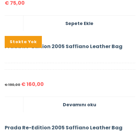
€
75,00
Sepete Ekle
%16
Stokta Yok
Prada Re-Edition 2005 Saffiano Leather Bag
€
160,00
€
190,00
Devamını oku
Prada Re-Edition 2005 Saffiano Leather Bag