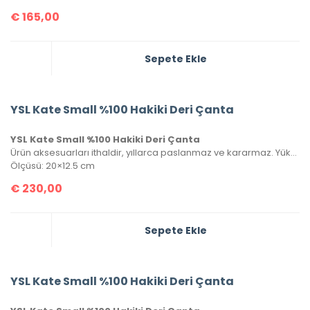
€
165,00
Sepete Ekle
YSL Kate Small %100 Hakiki Deri Çanta
YSL Kate Small %100 Hakiki Deri Çanta
Ürün aksesuarları ithaldir, yıllarca paslanmaz ve kararmaz. Yüksek kalite roys deriden üretilmiştir, tüm metal aksamlarında Saint Laurent yazısı mevcuttur. Kutulu, toz torbalı ve sertifikalı olarak gönderilecektir.
Ölçüsü: 20×12.5 cm
€
230,00
Sepete Ekle
YSL Kate Small %100 Hakiki Deri Çanta