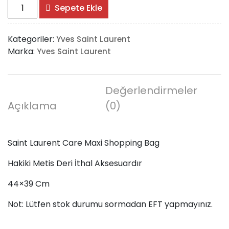
Saint
Sepete Ekle
Laurent
Care
Kategoriler:
Yves Saint Laurent
Maxi
Marka:
Yves Saint Laurent
Shopping
Bag
adet
Değerlendirmeler
Açıklama
(0)
Saint Laurent Care Maxi Shopping Bag
Hakiki Metis Deri İthal Aksesuardır
44×39 Cm
Not: Lütfen stok durumu sormadan EFT yapmayınız.