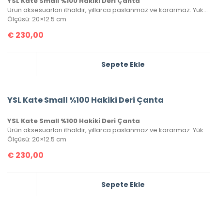
YSL Kate Small %100 Hakiki Deri Çanta
Ürün aksesuarları ithaldir, yıllarca paslanmaz ve kararmaz. Yüksek kalite roys deriden üretilmiştir, tüm metal aksamlarında Saint Laurent yazısı mevcuttur. Kutulu, toz torbalı ve sertifikalı olarak gönderilecektir.
Ölçüsü: 20×12.5 cm
€
230,00
Sepete Ekle
YSL Kate Small %100 Hakiki Deri Çanta
YSL Kate Small %100 Hakiki Deri Çanta
Ürün aksesuarları ithaldir, yıllarca paslanmaz ve kararmaz. Yüksek kalite roys deriden üretilmiştir, tüm metal aksamlarında Saint Laurent yazısı mevcuttur. Kutulu, toz torbalı ve sertifikalı olarak gönderilecektir.
Ölçüsü: 20×12.5 cm
€
230,00
Sepete Ekle