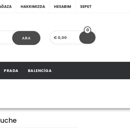
AĞAZA
HAKKIMIZDA
HESABIM
SEPET
0
€ 0,00
ARA
PRADA
BALENCIGA
e Gauche
auche