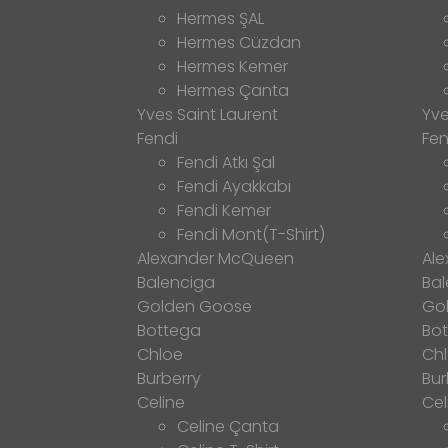
Hermes ŞAL
Hermes Cüzdan
Hermes Kemer
Hermes Çanta
Yves Saint Laurent
Yve
Fendi
Fen
Fendi Atkı Şal
Fendi Ayakkabı
Fendi Kemer
Fendi Mont(T-Shirt)
Alexander McQueen
Al
Balenciga
Bal
Golden Goose
Go
Bottega
Bo
Chloe
Ch
Burberry
Bur
Celine
Cel
Celine Çanta