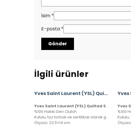
İsim
*
E-posta
*
İlgili ürünler
Yves Saint Laurent (YSL) Quilted Shoulder Bag
Yves Saint Laurent (YSL) Quilted Shoulder Bag
%100 Hakiki Deri Clutch.
%100 Ha
Kutulu, toz torbalı ve sertifikalı olarak gönderilecektir.
Ölçüsü: 22.5×14 cm.
Ölçüsü