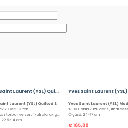
Yves Saint Laurent (YSL) Quilted Shoulder Bag
Yves Saint Laurent (YSL) Quilted Shoulder Bag
kiki Deri Clutch.
Kutulu, toz torbalı ve sertifikalı olarak gönderilecektir.
Ölçüsü: 24×17 cm
: 22.5×14 cm.
€
165,00