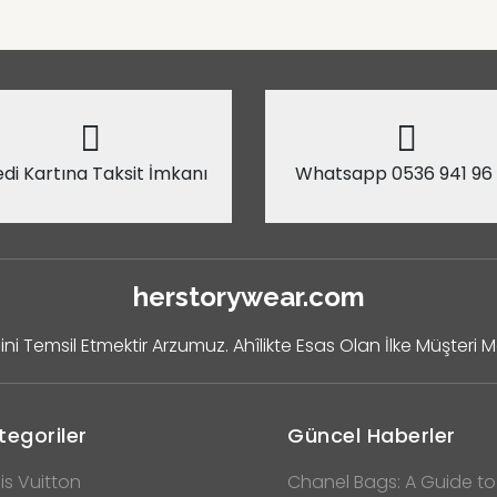
di Kartına Taksit İmkanı
Whatsapp 0536 941 96
herstorywear.com
ini Temsil Etmektir Arzumuz. Ahîlikte Esas Olan İlke Müşteri 
tegoriler
Güncel Haberler
is Vuitton
Chanel Bags: A Guide to