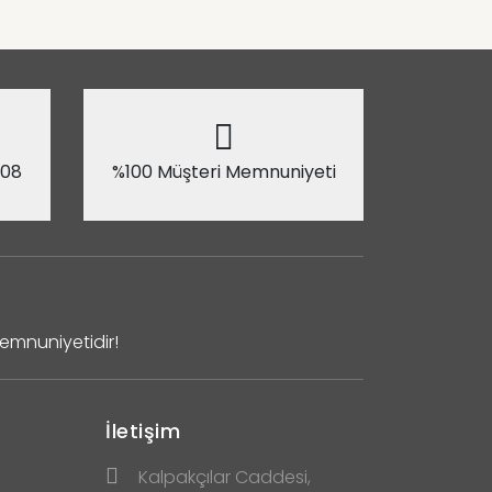
 08
%100 Müşteri Memnuniyeti
Memnuniyetidir!
İletişim
Kalpakçılar Caddesi,