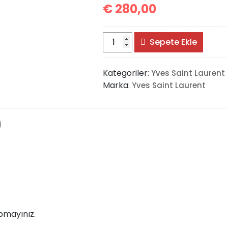
€
280,00
Saint
Sepete Ekle
Laurent
Rive
Kategoriler:
Yves Saint Laurent
Gauche
Marka:
Yves Saint Laurent
adet
)
pmayınız.