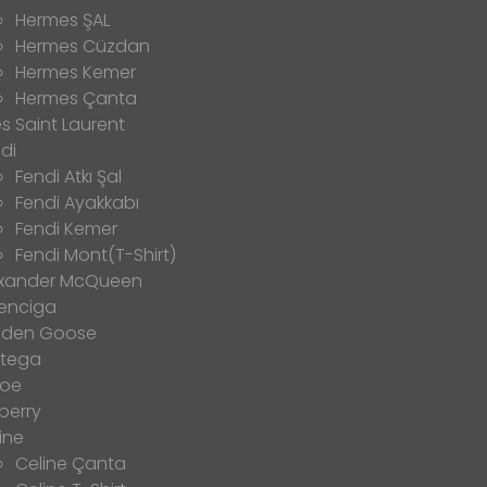
Hermes ŞAL
Hermes Cüzdan
Hermes Kemer
Hermes Çanta
s Saint Laurent
di
Fendi Atkı Şal
Fendi Ayakkabı
Fendi Kemer
Fendi Mont(T-Shirt)
exander McQueen
enciga
lden Goose
ttega
loe
berry
ine
Celine Çanta