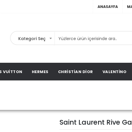
ANASAYFA
M
Kategori Seç
ta,
t
ags,
S VUITTON
HERMES
CHRISTIAN DIOR
VALENTINO
Saint Laurent Riv
es Saint Laurent
Saint Laurent Rive G