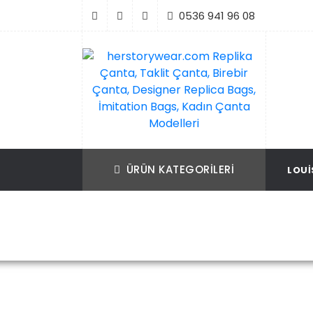
İçeriği
0536 941 96 08
Geç
Replika Çanta, Birebir Çanta, Taklit Çan
herstorywear.com Replika Çanta, Takli
Çanta, Birebir Çanta, Designer Replica B
Replica Bags, İmitation Bags
ÜRÜN KATEGORILERI
LOUI
İmitation Bags, Kadın Çanta Modelleri
Ana Sayfa
Yv