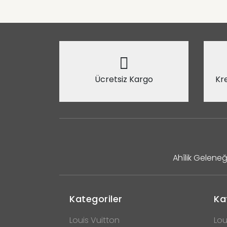
Ücretsiz Kargo
Kre
Ahîlik Geleneğ
Kategoriler
Ka
Louis Vuitton
Lou