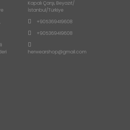
Kapalı Çarşı, Beyazıt/
ve
İstanbul/Türkiye
+905369419608
y
+905369419608
i
leri
herwearshop@gmail.com