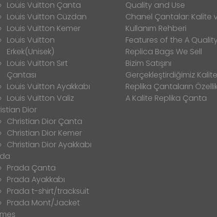
Louis Vuitton Çanta
Quality and Use
Louis Vuitton Cüzdan
Chanel Çantalar: Kalite 
Louis Vuitton Kemer
Kullanım Rehberi
Louis Vuitton
Features of the A Qualit
Erkek(Unisek)
Replica Bags We Sell
Louis Vuitton Sırt
Bizim Satışını
Çantası
Gerçekleştirdiğimiz Kalitel
Louis Vuitton Ayakkabı
Replika Çantaların Özellik
Louis Vuitton Valiz
A Kalite Replika Çanta
istian Dior
Christian Dior Çanta
Christian Dior Kemer
Christian Dior Ayakkabı
ada
Prada Çanta
Prada Ayakkabı
Prada t-shirt/tracksuit
Prada Mont/Jacket
rmes