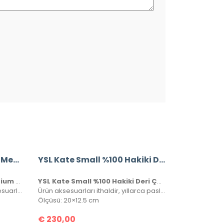
Yves Saint Laurent (YSL) Medium College Bag
YSL Kate Small %100 Hakiki Deri Çanta
Yves Saint Laurent (YSL) Medium College Bag
YSL Kate Small %100 Hakiki Deri Çanta
%100 Hakiki kuzu derisi, ithal aksesuarlı, seri numaralı, kutulu, toz torbalı ve sertifikalı olarak gönderilecektir.
Ürün aksesuarları ithaldir, yıllarca paslanmaz ve kararmaz. Yüksek kalite roys deriden üretilmiştir, tüm metal aksamlarında Saint Laurent yazısı mevcuttur. Kutulu, toz torbalı ve sertifikalı olarak gönderilecektir.
Ölçüsü: 20×12.5 cm
€
230,00