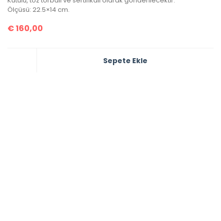
Kutulu, toz torbalı ve sertifikalı olarak gönderilecektir.
Ölçüsü: 22.5×14 cm.
€
160,00
Sepete Ekle