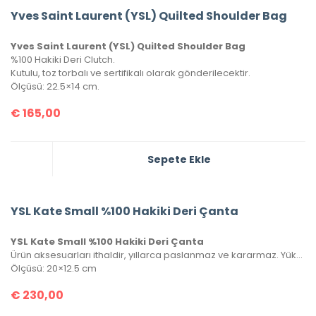
Yves Saint Laurent (YSL) Quilted Shoulder Bag
Yves Saint Laurent (YSL) Quilted Shoulder Bag
%100 Hakiki Deri Clutch.
Kutulu, toz torbalı ve sertifikalı olarak gönderilecektir.
Ölçüsü: 22.5×14 cm.
€
165,00
Sepete Ekle
YSL Kate Small %100 Hakiki Deri Çanta
YSL Kate Small %100 Hakiki Deri Çanta
Ürün aksesuarları ithaldir, yıllarca paslanmaz ve kararmaz. Yüksek kalite roys deriden üretilmiştir, tüm metal aksamlarında Saint Laurent yazısı mevcuttur. Kutulu, toz torbalı ve sertifikalı olarak gönderilecektir.
Ölçüsü: 20×12.5 cm
€
230,00