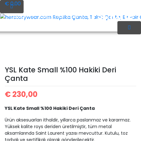
İçeriği
€ 0,00
Geç
YSL Kate
Ana Sayfa
Yves Saint Laurent
herstorywear.com Replika Çanta, Taklit Çanta, Birebir Ça
Small %100 Hakiki Deri
YSL Kate Small %100 Hakiki Deri
Çanta
Çanta
€
230,00
YSL Kate Small %100 Hakiki Deri Çanta
Ürün aksesuarları ithaldir, yıllarca paslanmaz ve kararmaz.
Yüksek kalite roys deriden üretilmiştir, tüm metal
aksamlarında Saint Laurent yazısı mevcuttur. Kutulu, toz
torbalı ve sertifikalı olarak gönderilecektir.