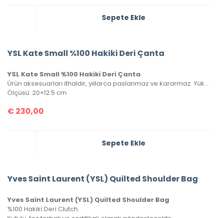
Sepete Ekle
YSL Kate Small %100 Hakiki Deri Çanta
YSL Kate Small %100 Hakiki Deri Çanta
Ürün aksesuarları ithaldir, yıllarca paslanmaz ve kararmaz. Yüksek kalite roys deriden üretilmiştir, tüm metal aksamlarında Saint Laurent yazısı mevcuttur. Kutulu, toz torbalı ve sertifikalı olarak gönderilecektir.
Ölçüsü: 20×12.5 cm
€
230,00
Sepete Ekle
Yves Saint Laurent (YSL) Quilted Shoulder Bag
Yves Saint Laurent (YSL) Quilted Shoulder Bag
%100 Hakiki Deri Clutch.