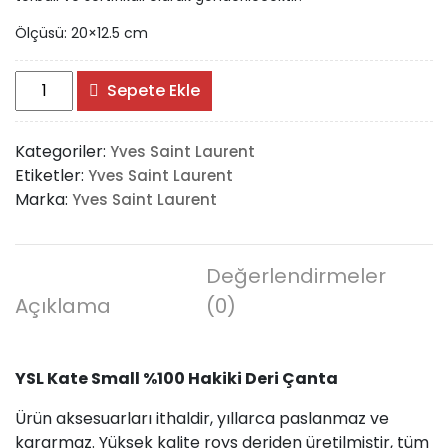
Ölçüsü: 20×12.5 cm
YSL
Sepete Ekle
Kate
Small
Kategoriler:
Yves Saint Laurent
%100
Etiketler:
Yves Saint Laurent
Hakiki
Marka:
Yves Saint Laurent
Deri
Çanta
adet
Değerlendirmeler
Açıklama
(0)
YSL Kate Small %100 Hakiki Deri Çanta
Ürün aksesuarları ithaldir, yıllarca paslanmaz ve
kararmaz. Yüksek kalite roys deriden üretilmiştir, tüm