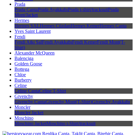
Prada
Prada Çanta
Prada Ayakkabı
Prada t-shirt/tracksuit
Prada
Mont/Jacket
Hermes
Hermes ŞAL
Hermes Cüzdan
Hermes Kemer
Hermes Çanta
Yves Saint Laurent
Fendi
Fendi Atkı Şal
Fendi Ayakkabı
Fendi Kemer
Fendi Mont(T-
Shirt)
Alexander McQueen
Balenciga
Golden Goose
Bottega
Chloe
Burberry
Celine
Celine Çanta
Celine T-Shirt
Givenchy
Givenchy Çanta
Givenchy Mont(T-Shirt)
Givenchy Ayakkabı
Moncler
Moncler Jacket
Moschino
Moschino Jacket
Moschino t-Shirt/tracksuit