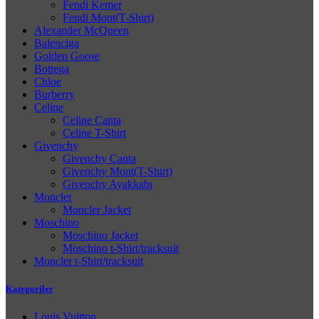
Fendi Kemer
Fendi Mont(T-Shirt)
Alexander McQueen
Balenciga
Golden Goose
Bottega
Chloe
Burberry
Celine
Celine Çanta
Celine T-Shirt
Givenchy
Givenchy Çanta
Givenchy Mont(T-Shirt)
Givenchy Ayakkabı
Moncler
Moncler Jacket
Moschino
Moschino Jacket
Moschino t-Shirt/tracksuit
Moncler t-Shirt/tracksuit
Kategoriler
Louis Vuitton