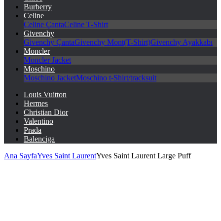
Burberry
Celine
Celine Çanta
Celine T-Shirt
Givenchy
Givenchy Çanta
Givenchy Mont(T-Shirt)
Givenchy Ayakkabı
Moncler
Moncler Jacket
Moschino
Moschino Jacket
Moschino t-Shirt/tracksuit
Louis Vuitton
Hermes
Christian Dior
Valentino
Prada
Balenciga
Ana Sayfa
Yves Saint Laurent
Yves Saint Laurent Large Puff