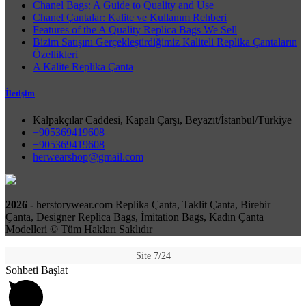
Chanel Bags: A Guide to Quality and Use
Chanel Çantalar: Kalite ve Kullanım Rehberi
Features of the A Quality Replica Bags We Sell
Bizim Satışını Gerçekleştirdiğimiz Kaliteli Replika Çantaların
Özellikleri
A Kalite Replika Çanta
İletişim
Kalpakçılar Caddesi, Kapalı Çarşı, Beyazıt/İstanbul/Türkiye
+905369419608
+905369419608
herwearshop@gmail.com
2026 -
herstorywear.com Replika Çanta, Taklit Çanta, Birebir
Çanta, Designer Replica Bags, İmitation Bags, Kadın Çanta
Modelleri © Tüm Hakları Saklıdır
Site 7/24
Sohbeti Başlat