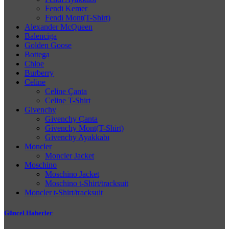
Fendi Kemer
Fendi Mont(T-Shirt)
Alexander McQueen
Balenciga
Golden Goose
Bottega
Chloe
Burberry
Celine
Celine Çanta
Celine T-Shirt
Givenchy
Givenchy Çanta
Givenchy Mont(T-Shirt)
Givenchy Ayakkabı
Moncler
Moncler Jacket
Moschino
Moschino Jacket
Moschino t-Shirt/tracksuit
Moncler t-Shirt/tracksuit
Güncel Haberler