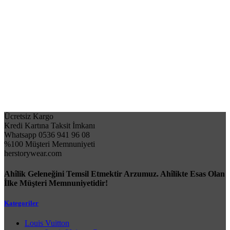
Ücretsiz Kargo
Kredi Kartına Taksit İmkanı
Whatsapp 0536 941 96 08
%100 Müşteri Memnuniyeti
herstorywear.com
Ahîlik Geleneğini Temsil Etmektir Arzumuz. Ahîlikte Esas Olan
İlke Müşteri Memnuniyetidir!
Kategoriler
Louis Vuitton