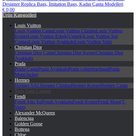
€ 0,00
herstorywear.com Replika Çanta, Taklit Çanta, Birebir Çanta,
Ürün Kategorileri
Designer Replica Bags, İmitation Bags, Kadın Çanta Modelleri
Louis Vuitton
Louis Vuitton Çanta
Louis Vuitton Cüzdan
Louis Vuitton
Kemer
Louis Vuitton Erkek(Unisek)
Louis Vuitton Sırt
Çantası
Louis Vuitton Ayakkabı
Louis Vuitton Valiz
Christian Dior
Christian Dior Çanta
Christian Dior Kemer
Christian Dior
Ayakkabı
Prada
Prada Çanta
Prada Ayakkabı
Prada t-shirt/tracksuit
Prada
Mont/Jacket
Hermes
Hermes ŞAL
Hermes Cüzdan
Hermes Kemer
Hermes Çanta
Yves Saint Laurent
Fendi
Fendi Atkı Şal
Fendi Ayakkabı
Fendi Kemer
Fendi Mont(T-
Shirt)
Alexander McQueen
Balenciga
Golden Goose
Bottega
Chloe