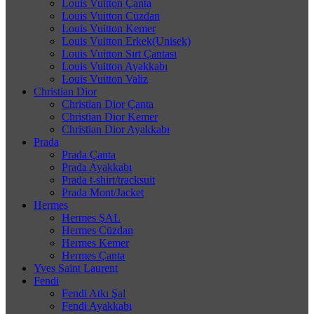
Louis Vuitton Çanta
Louis Vuitton Cüzdan
Louis Vuitton Kemer
Louis Vuitton Erkek(Unisek)
Louis Vuitton Sırt Çantası
Louis Vuitton Ayakkabı
Louis Vuitton Valiz
Christian Dior
Christian Dior Çanta
Christian Dior Kemer
Christian Dior Ayakkabı
Prada
Prada Çanta
Prada Ayakkabı
Prada t-shirt/tracksuit
Prada Mont/Jacket
Hermes
Hermes ŞAL
Hermes Cüzdan
Hermes Kemer
Hermes Çanta
Yves Saint Laurent
Fendi
Fendi Atkı Şal
Fendi Ayakkabı