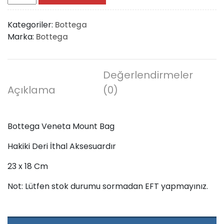
Veneta
Mount
Kategoriler:
Bottega
Bag
Marka:
Bottega
adet
Değerlendirmeler
Açıklama
(0)
Bottega Veneta Mount Bag
Hakiki Deri İthal Aksesuardır
23 x 18 Cm
Not: Lütfen stok durumu sormadan EFT yapmayınız.