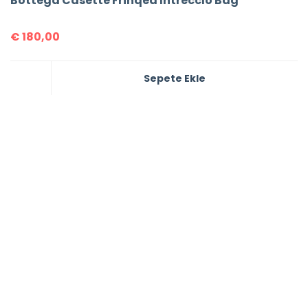
Bottega Casette Frinqed İntrecclo Bag
€
180,00
Sepete Ekle