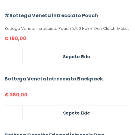
#Bottega Veneta İntrecciato Pouch
Bottega Veneta İntrecciato Pouch %100 Hakiki Deri Clutch. Malzemesi el örgüsü, hakiki kuzu derisidir. Ölçüsü 20×15 cm dir. Kutulu, toz torbalı, sertifikalıdır.
€
190,00
Sepete Ekle
Bottega Veneta Intrecciato Backpack
€
360,00
Sepete Ekle