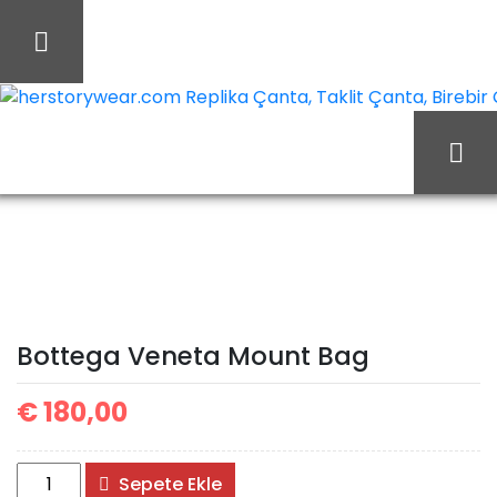
İçeriği
Geç
herstorywear.com Replika Çanta, Taklit Çanta, Birebir Ça
Bottega
Ana Sayfa
Bottega
Veneta Mount Bag
Bottega Veneta Mount Bag
€
180,00
Bottega
Sepete Ekle