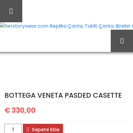
İçeriği
Geç
herstorywear.com Replika Çanta, Taklit Çanta, Birebir Ça
BOTTEGA
Ana Sayfa
Bottega
VENETA PASDED CASETTE
BOTTEGA VENETA PASDED CASETTE
€
330,00
BOTTEGA
Sepete Ekle