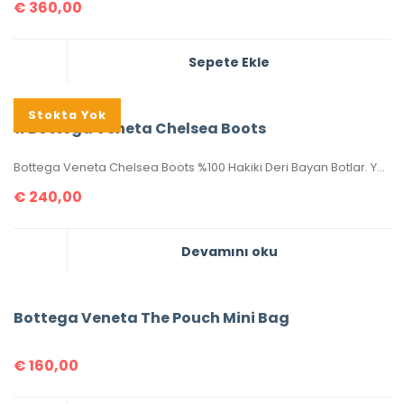
€
360,00
Sepete Ekle
Stokta Yok
#Bottega Veneta Chelsea Boots
Bottega Veneta Chelsea Boots %100 Hakiki Deri Bayan Botlar. Yeni sezon modelidir. Ön gövde dikişleri Chevron motif kabartmalıdır. 36-37-38-39-40 numaralar mevcuttur. Kutulu, toz torbalı, sertifikalıdır.
€
240,00
Devamını oku
Bottega Veneta The Pouch Mini Bag
€
160,00