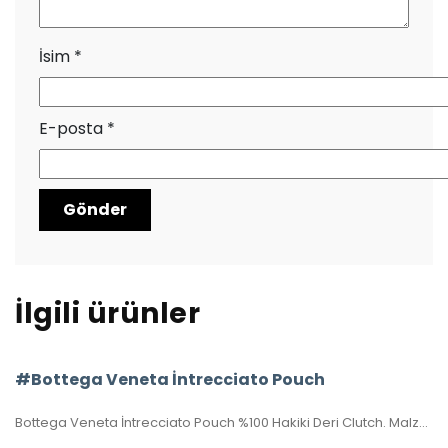
İsim
*
E-posta
*
İlgili ürünler
#Bottega Veneta İntrecciato Pouch
Bottega Veneta İntrecciato Pouch %100 Hakiki Deri Clutch. Malzemesi el örgüsü, hakiki kuzu derisidir. Ölçüsü 20×15 cm dir. Kutulu, toz torbalı, sertifikalıdır.