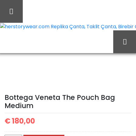
İçeriği
Geç
herstorywear.com Replika Çanta, Taklit Çanta, Birebir Ça
Bottega
Ana Sayfa
Bottega
Veneta The Pouch Bag
Medium
Bottega Veneta The Pouch Bag
Medium
€
180,00