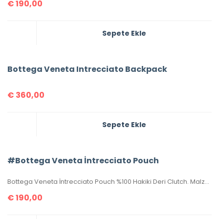
€
190,00
Sepete Ekle
Bottega Veneta Intrecciato Backpack
€
360,00
Sepete Ekle
#Bottega Veneta İntrecciato Pouch
Bottega Veneta İntrecciato Pouch %100 Hakiki Deri Clutch. Malzemesi el örgüsü, hakiki kuzu derisidir. Ölçüsü 20×15 cm dir. Kutulu, toz torbalı, sertifikalıdır.
€
190,00