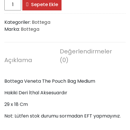
Bottega
Sepete Ekle
Veneta
The
Kategoriler:
Bottega
Pouch
Marka:
Bottega
Bag
Medium
adet
Değerlendirmeler
Açıklama
(0)
Bottega Veneta The Pouch Bag Medium
Hakiki Deri İthal Aksesuardır
29 x 18 Cm
Not: Lütfen stok durumu sormadan EFT yapmayınız.