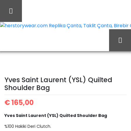
İçeriği
Geç
herstorywear.com Replika Çanta, Taklit Çanta, Birebir Ça
Yves
Ana Sayfa
Yves Saint Laurent
Saint Laurent (YSL)
Yves Saint Laurent (YSL) Quilted
Shoulder Bag
Quilted Shoulder Bag
€
165,00
Yves Saint Laurent (YSL) Quilted Shoulder Bag
%100 Hakiki Deri Clutch.