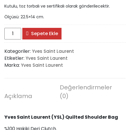
Kutulu, toz torbalı ve sertifikalı olarak gönderilecektir.
Ölçüsü: 22.5×14 cm.
Yves
Sepete Ekle
Saint
Laurent
Kategoriler:
Yves Saint Laurent
(YSL)
Etiketler:
Yves Saint Laurent
Quilted
Marka:
Yves Saint Laurent
Shoulder
Bag
adet
Değerlendirmeler
Açıklama
(0)
Yves Saint Laurent (YSL) Quilted Shoulder Bag
%100 Hakiki Deri Clutch.