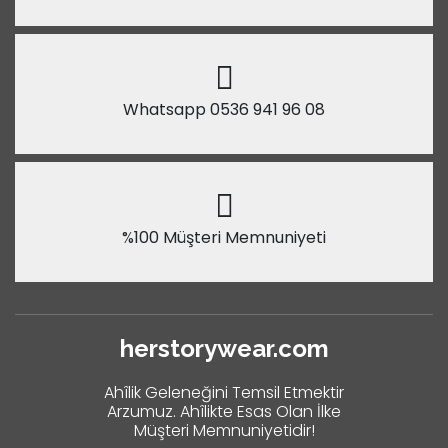
Whatsapp 0536 941 96 08
%100 Müşteri Memnuniyeti
herstorywear.com
Ahîlik Geleneğini Temsil Etmektir
Arzumuz. Ahîlikte Esas Olan İlke
Müşteri Memnuniyetidir!