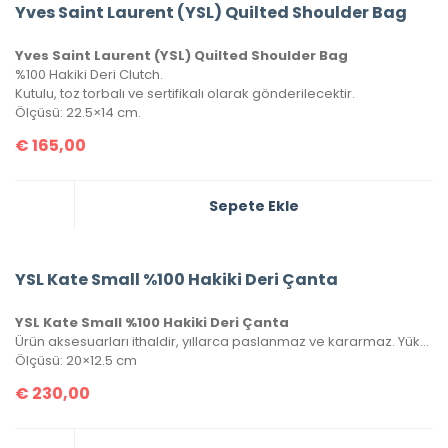
Yves Saint Laurent (YSL) Quilted Shoulder Bag
Yves Saint Laurent (YSL) Quilted Shoulder Bag
%100 Hakiki Deri Clutch.
Kutulu, toz torbalı ve sertifikalı olarak gönderilecektir.
Ölçüsü: 22.5×14 cm.
€
165,00
Sepete Ekle
YSL Kate Small %100 Hakiki Deri Çanta
YSL Kate Small %100 Hakiki Deri Çanta
Ürün aksesuarları ithaldir, yıllarca paslanmaz ve kararmaz. Yüksek kalite roys deriden üretilmiştir, tüm metal aksamlarında Saint Laurent yazısı mevcuttur. Kutulu, toz torbalı ve sertifikalı olarak gönderilecektir.
Ölçüsü: 20×12.5 cm
€
230,00